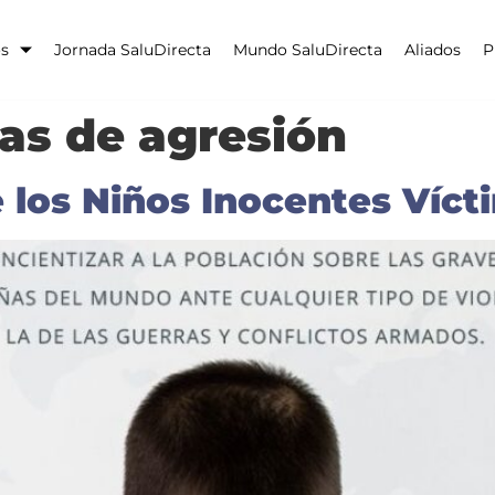
os
Jornada SaluDirecta
Mundo SaluDirecta
Aliados
P
as de agresión
e los Niños Inocentes Víc