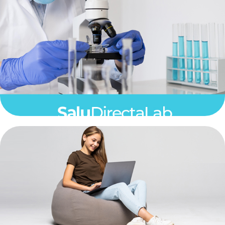
Ver Mas
prestados en la comodidad de tu hogar.
ubicaciones cercanas o que puedan ser
requieras, a precios especiales, en
Encuentra los servicios de Laboratorios que
SaluDirectaLab
Ver Mas
licenciaturas y posgrados
cursos, talleres, seminarios hasta
formación en salud en un solo lugar, desde
Los mejores programas académicos de