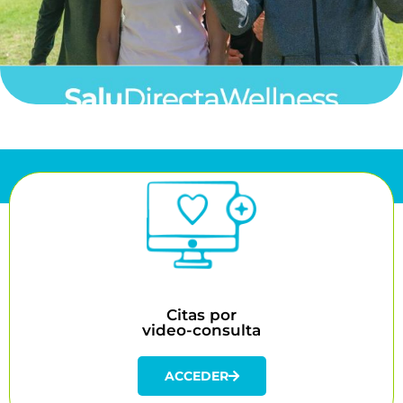
líderes internacionales, ponemos a tu alcance
Con a nuestras alianzas estratégicas con
SaluDirectaWellness
Citas por
video-consulta
Puedes programar tu cita con el especialista de la
salud que requieras de acuerdo a tu disponibilidad
desde cualquier lugar.
Citas por
video-consulta
Acceder
ACCEDER