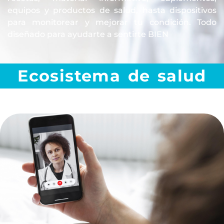
equipos y productos de salud, hasta dispositivos
para monitorear y mejorar tu condición. Todo
diseñado para ayudarte a sentirte BIEN
Ecosistema de salud
Ver Mas
domicilio o en consultorios.
salud a tú alcance. Videoconsultas, citas a
La más completa red de profesionales de la