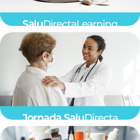
SaluDirectaLearning
Ver Mas
condiciones especiales.
prestigio, atender a pacientes que lo requieren en
profesionales y proveedores de servicios de
Universidad, institución o empresa, que permitirá a
eventos presenciales en las instalaciones de tu
Lleva la atención de salud a tu comunidad, con
Jornada SaluDirecta