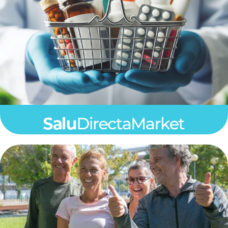
Ver Mas
especializado con proveedores de prestigio.
y equipos de Salud en el 1er. Marketplace
Todo lo que necesites en ofertas de productos
SaluDirectaMarket
Ver Mas
salud
soluciones que te permiten optimizar tu