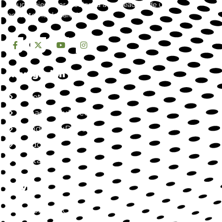
salud y bienestar. dedicada a la creación de un
ecosistema de salud.
Navegación
Nosotros
Jornada SaluDirecta
Mundo SaluDirecta
Aliados
Contacto
Servicios
SaluDirecta Citas