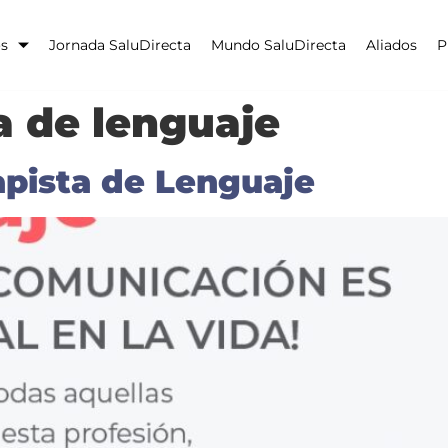
os
Jornada SaluDirecta
Mundo SaluDirecta
Aliados
P
a de lenguaje
apista de Lenguaje