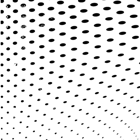
Nosotros
Jornada SaluDirecta
Mundo SaluDirecta
Aliados
Contacto
Servicios
SaluDirecta Citas
SaluDirecta Lab
SaluDirecta Job
SaluDirecta Market
SaluDirecta Learning
Longevidad y Bienestar