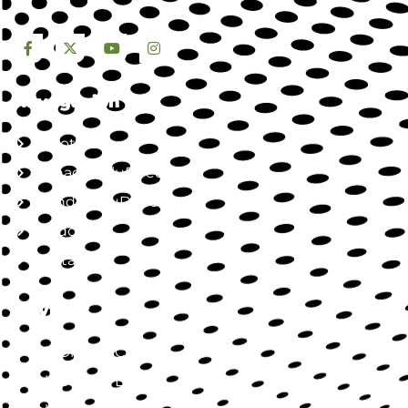
Navegación
Nosotros
Jornada SaluDirecta
Mundo SaluDirecta
Aliados
Contacto
Servicios
SaluDirecta Citas
SaluDirecta Lab