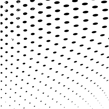
Jornada SaluDirecta
Mundo SaluDirecta
Aliados
Contacto
Servicios
SaluDirecta Citas
SaluDirecta Lab
SaluDirecta Job
SaluDirecta Market
SaluDirecta Learning
Longevidad y Bienestar
Contact