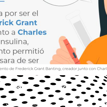
miento de Frederick Grant Banting, creador junto con Charle
Navegación
Servicios
Nosotros
SaluDirecta Citas
Jornada SaluDirecta
SaluDirecta Lab