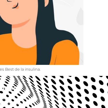
s Best de la insulina.
Contact
Blv. Palmas Hill 1, Torre WeWork,
piso 14, 14-127, CP 52763,