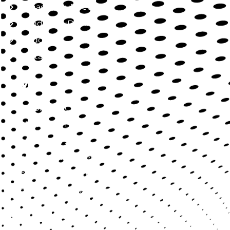
Jornada SaluDirecta
Mundo SaluDirecta
Aliados
Contacto
Servicios
SaluDirecta Citas
SaluDirecta Lab
SaluDirecta Job
SaluDirecta Market
SaluDirecta Learning
Longevidad y Bienestar
Contact