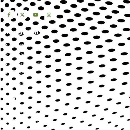
Navegación
Nosotros
Jornada SaluDirecta
Mundo SaluDirecta
Aliados
Contacto
Servicios
SaluDirecta Citas
SaluDirecta Lab