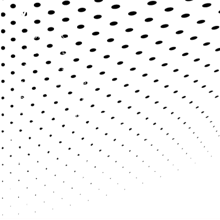
Servicios
SaluDirecta Citas
SaluDirecta Lab
SaluDirecta Job
SaluDirecta Market
SaluDirecta Learning
Longevidad y Bienestar
Contact
Blv. Palmas Hill 1, Torre WeWork, piso 14, 14-127, CP
52763, Huixquilucan, Estado México
contacto@saludirecta.com
+52 5562195755