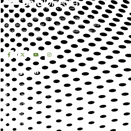
Somos la primera red de servicios de salud, en la
que vas a encontrar todo lo que necesitas para tu
salud y bienestar. dedicada a la creación de un
ecosistema de salud.
Navegación
Nosotros
Jornada SaluDirecta
Mundo SaluDirecta
Aliados
Contacto