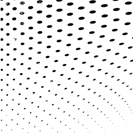
Mundo SaluDirecta
Aliados
Contacto
Servicios
SaluDirecta Citas
SaluDirecta Lab
SaluDirecta Job
SaluDirecta Market
SaluDirecta Learning
Longevidad y Bienestar
Contact
Blv. Palmas Hill 1, Torre WeWork, piso 14, 14-127, CP