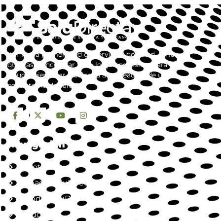
Somos la primera red de servicios de salud, en la
que vas a encontrar todo lo que necesitas para tu
salud y bienestar. dedicada a la creación de un
ecosistema de salud.
Navegación
Nosotros
Jornada SaluDirecta
Mundo SaluDirecta
Aliados