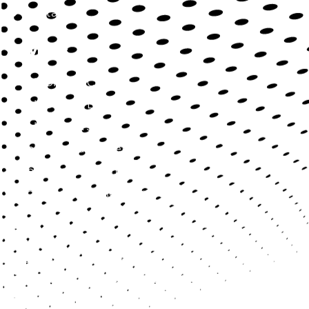
Contacto
Servicios
SaluDirecta Citas
SaluDirecta Lab
SaluDirecta Job
SaluDirecta Market
SaluDirecta Learning
Longevidad y Bienestar
Contact
Blv. Palmas Hill 1, Torre WeWork, piso 14, 14-127, CP
52763, Huixquilucan, Estado México
contacto@saludirecta.com