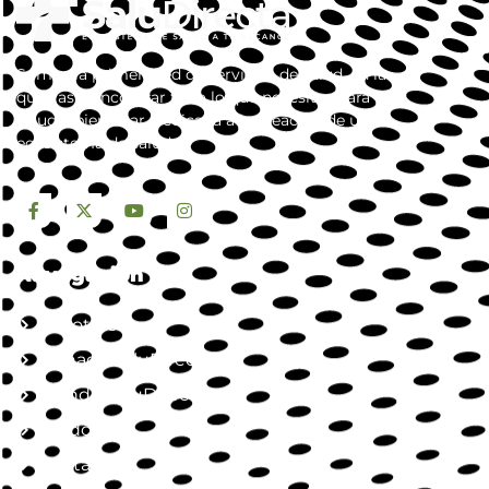
Somos la primera red de servicios de salud, en la
que vas a encontrar todo lo que necesitas para tu
salud y bienestar. dedicada a la creación de un
ecosistema de salud.
Navegación
Nosotros
Jornada SaluDirecta
Mundo SaluDirecta
Aliados
Contacto