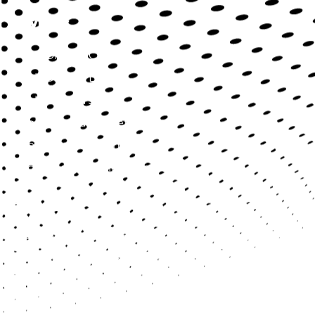
Servicios
SaluDirecta Citas
SaluDirecta Lab
SaluDirecta Job
SaluDirecta Market
SaluDirecta Learning
Longevidad y Bienestar
Contact
Blv. Palmas Hill 1, Torre WeWork, piso 14, 14-127, CP
52763, Huixquilucan, Estado México
contacto@saludirecta.com
+52 5562195755