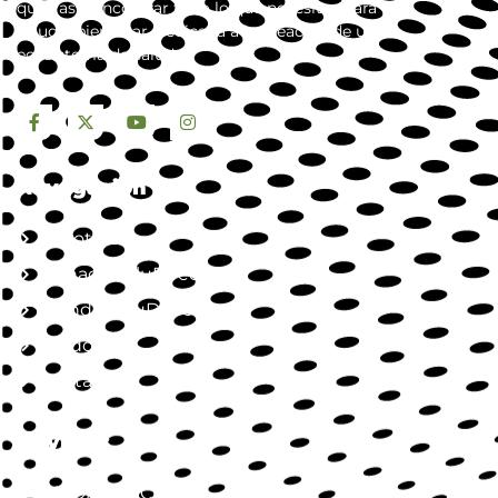
que vas a encontrar todo lo que necesitas para tu
salud y bienestar. dedicada a la creación de un
ecosistema de salud.
Navegación
Nosotros
Jornada SaluDirecta
Mundo SaluDirecta
Aliados
Contacto
Servicios
SaluDirecta Citas