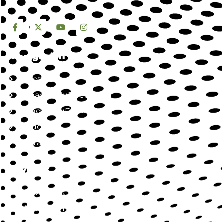
Navegación
Nosotros
Jornada SaluDirecta
Mundo SaluDirecta
Aliados
Contacto
Servicios
SaluDirecta Citas
SaluDirecta Lab