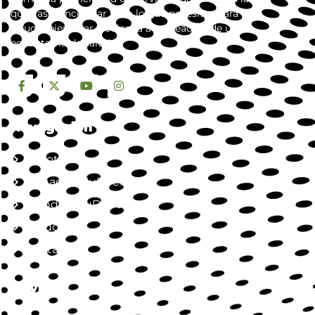
que vas a encontrar todo lo que necesitas para tu
salud y bienestar. dedicada a la creación de un
ecosistema de salud.
Navegación
Nosotros
Jornada SaluDirecta
Mundo SaluDirecta
Aliados
Contacto
Servicios