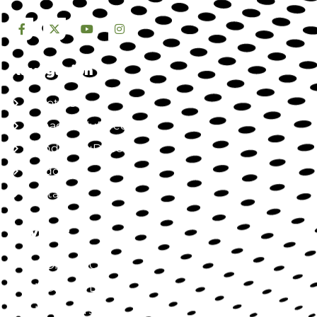
Navegación
Nosotros
Jornada SaluDirecta
Mundo SaluDirecta
Aliados
Contacto
Servicios
SaluDirecta Citas
SaluDirecta Lab
SaluDirecta Job