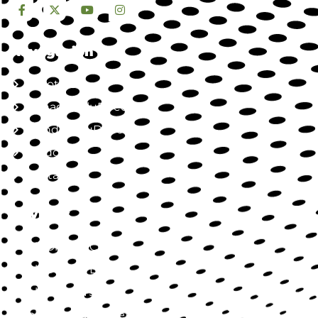
Navegación
Nosotros
Jornada SaluDirecta
Mundo SaluDirecta
Aliados
Contacto
Servicios
SaluDirecta Citas
SaluDirecta Lab
SaluDirecta Job
SaluDirecta Market